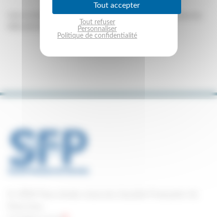
Tout accepter
Voici la liste des newsletters de la Commission Recherche
Tout refuser
déjà parues.
Personnaliser
Politique de confidentialité
© 2026 Tous droits réservés Société Française du
Pancréas.