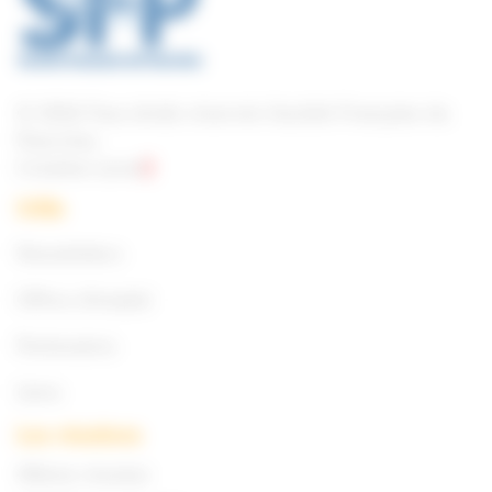
© 2026 Tous droits réservés Société Française du
Pancréas.
Création Level
2
Utile
Newsletters
Offres d’emploi
Partenaires
Liens
Les réunions
40ème réunion