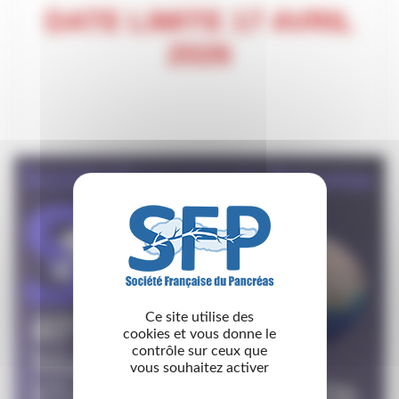
Ce site utilise des
cookies et vous donne le
contrôle sur ceux que
vous souhaitez activer